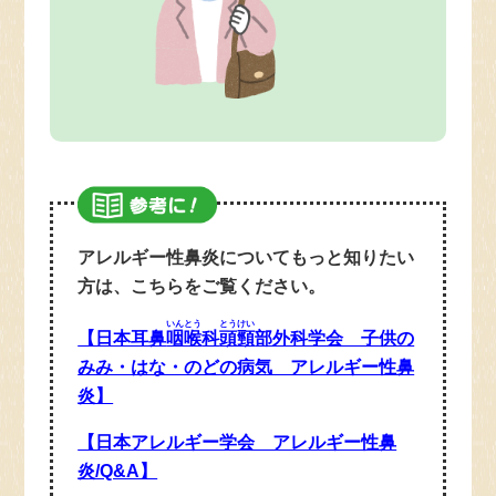
アレルギー性鼻炎についてもっと知りたい
方は、こちらをご覧ください。
いんとう
とうけい
【日本耳鼻
咽喉
科
頭頸
部外科学会 子供の
みみ・はな・のどの病気 アレルギー性鼻
炎】
【日本アレルギー学会 アレルギー性鼻
炎/Q&A】