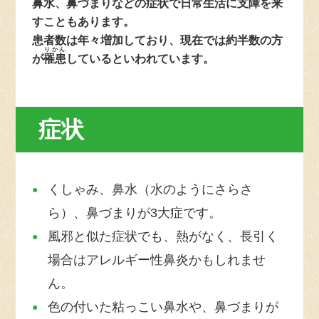
鼻水、鼻づまりなどの症状で日常生活に支障を来
すこともあります。
患者数は年々増加しており、現在では約半数の方
りかん
が
罹患
しているといわれています。
アトピー性皮膚炎
食物アレルギー
ぜんそく
症状
くしゃみ、鼻水（水のようにさらさ
ら）、鼻づまりが3大症です。
アレルギー性結膜炎
風邪と似た症状でも、熱がなく、長引く
アレルギー性鼻炎
じんましん
場合はアレルギー性鼻炎かもしれませ
ん。
アレルギーって何？
赤ちゃんのスキンケア
災害時のアレルギー対策
治療と仕事の両立支援
色の付いた粘っこい鼻水や、鼻づまりが
医療従事者教育関係者向け