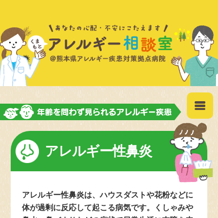
アレルギー性鼻炎
アトピー性皮膚炎
食物アレルギー
アナフィラキシー
ぜんそく
アレルギー性鼻炎は、ハウスダストや花粉などに
体が過剰に反応して起こる病気です。くしゃみや